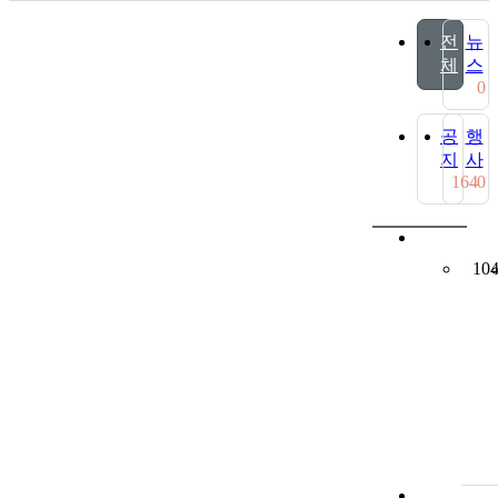
전
뉴
체
스
0
공
행
지
사
164
0
10