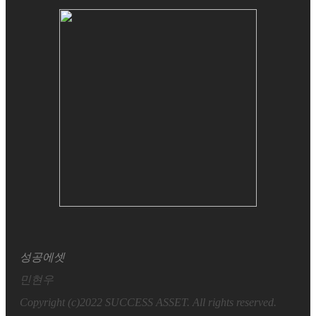
성공에셋
민현우
Copyright (c)2022 SUCCESS ASSET. All rights reserved.