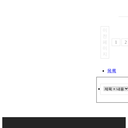
이
전
페
1
2
이
지
목록