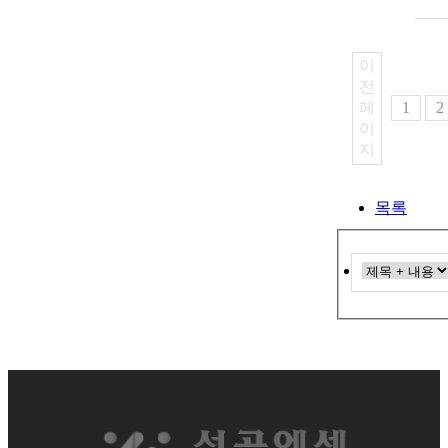
이
전
페
1
2
이
지
목록