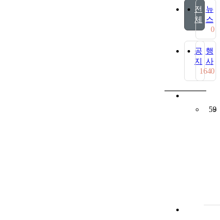
전
뉴
체
스
0
공
행
지
사
164
0
59