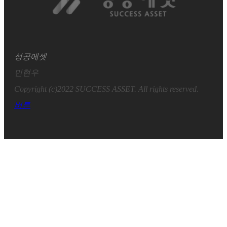
성공에셋
민현우
Copyright (c)2022 SUCCESS ASSET. All rights reserved.
버튼