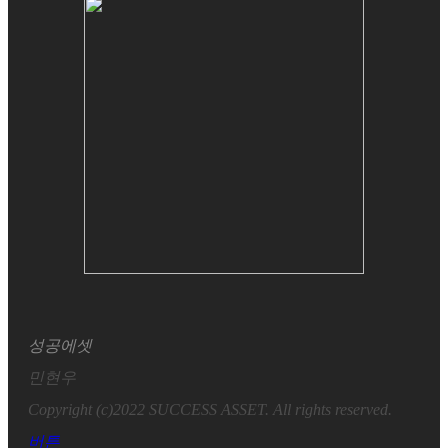
성공에셋
민현우
Copyright (c)2022 SUCCESS ASSET. All rights reserved.
버튼