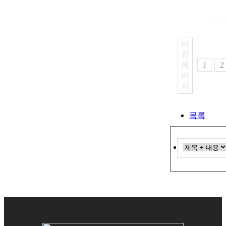
이
전
페
1
2
이
지
목록