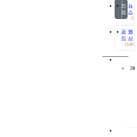
전
뉴
체
스
0
공
행
지
사
164
0
29