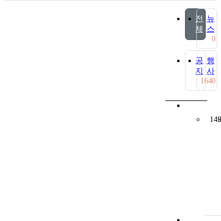
전
뉴
체
스
0
공
행
지
사
164
0
14