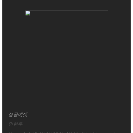
성공에셋
민현우