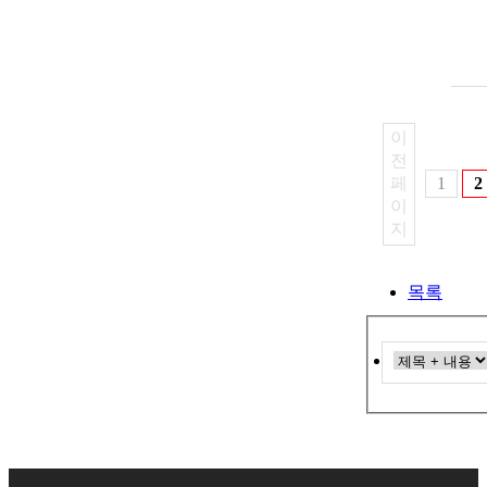
이
전
페
1
2
이
지
목록