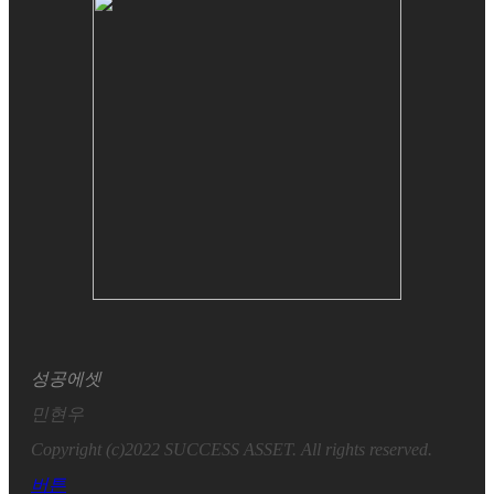
성공에셋
민현우
Copyright (c)2022 SUCCESS ASSET. All rights reserved.
버튼