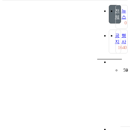
전
뉴
체
스
0
공
행
지
사
164
0
59