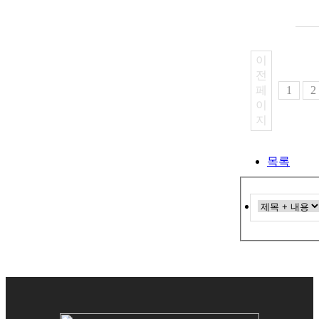
이
전
페
1
2
이
지
목록