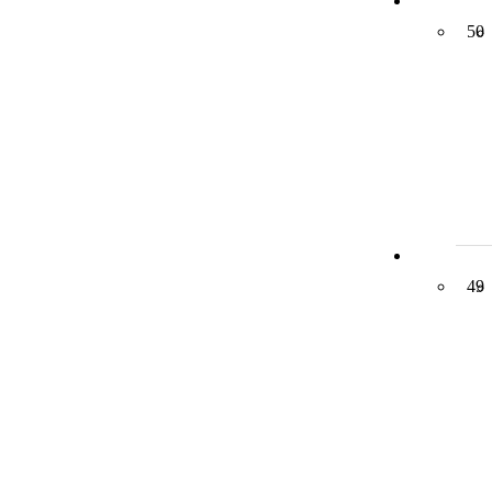
50
49