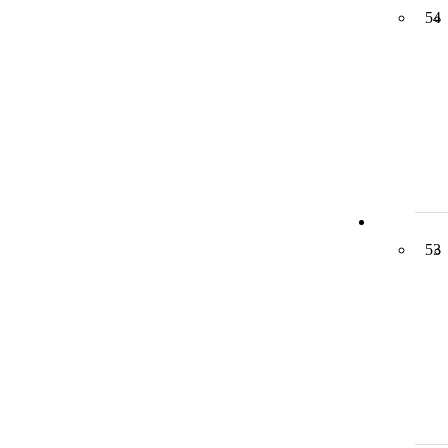
54
53