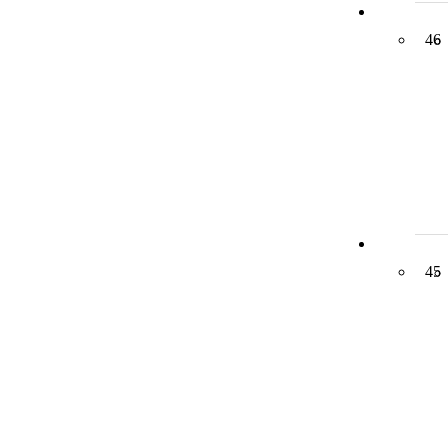
46
45