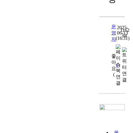
운
2025-
1162
영
06-13
hit
(16:31)
자
좋
아
0
)
요
(
목