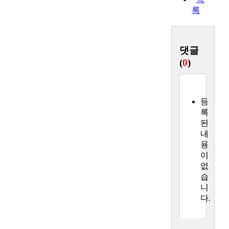
록
댓글
(
0
)
등
록
된
내
용
이
없
습
니
다.