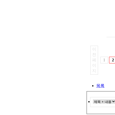
이
전
페
1
2
이
지
목록