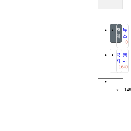
전
뉴
체
스
0
공
행
지
사
164
0
14