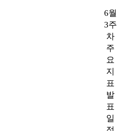
6월
3주
차
주
요
지
표
발
표
일
정