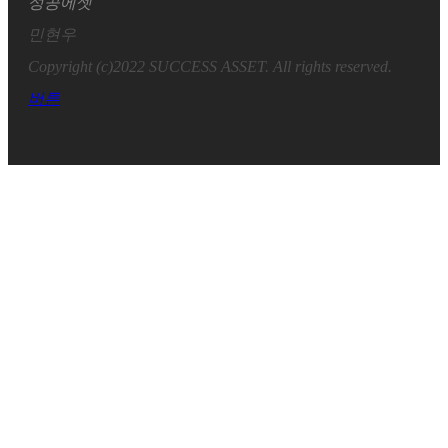
성공에셋
민현우
Copyright (c)2022 SUCCESS ASSET. All rights reserved.
버튼