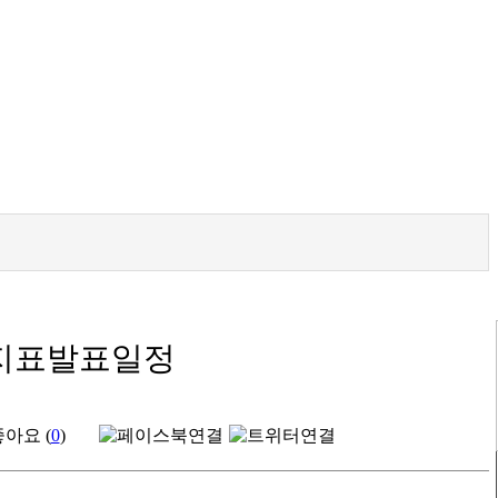
요지표발표일정
아요 (
0
)