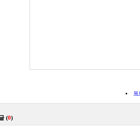
목
글 (
0
)