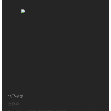
성공에셋
민현우