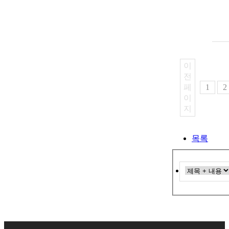
이
전
페
1
2
이
지
목록