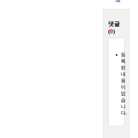
댓글
(
0
)
등
록
된
내
용
이
없
습
니
다.