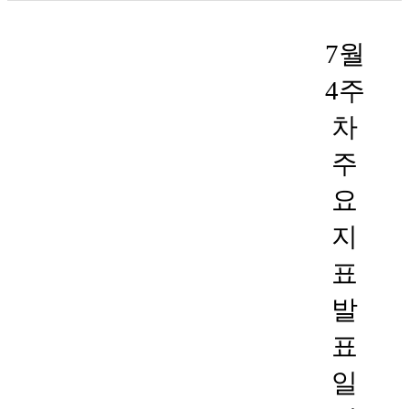
7월
4주
차
주
요
지
표
발
표
일