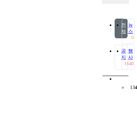
전
뉴
체
스
0
공
행
지
사
164
0
13