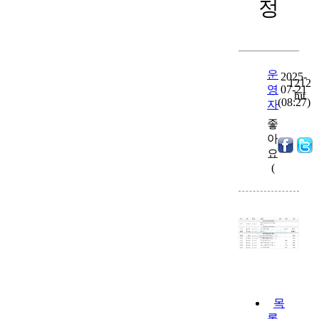
정
운
2025-
1212
영
07-21
hit
(08:27)
자
좋
아
0
)
요
(
목
록