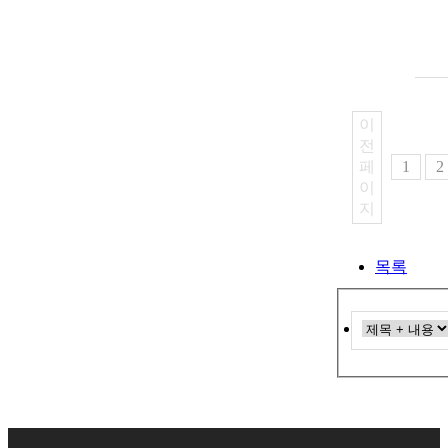
이
전
페
1
2
이
지
목록