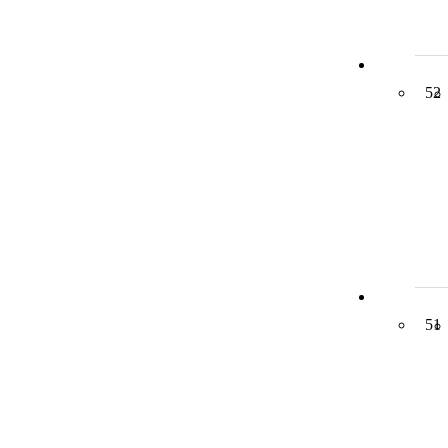
52
51