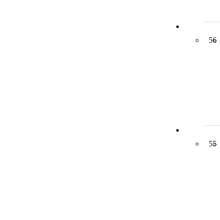
56
55