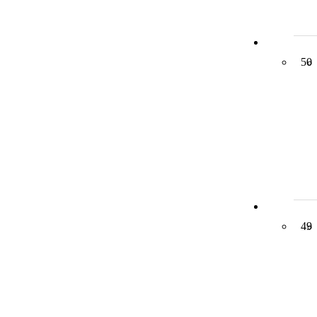
50
49