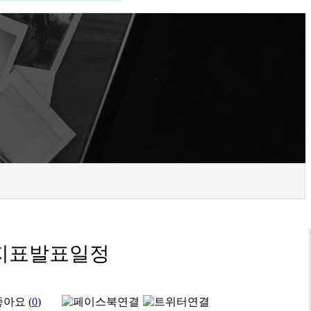
요지표발표일정
좋아요 (
0
)