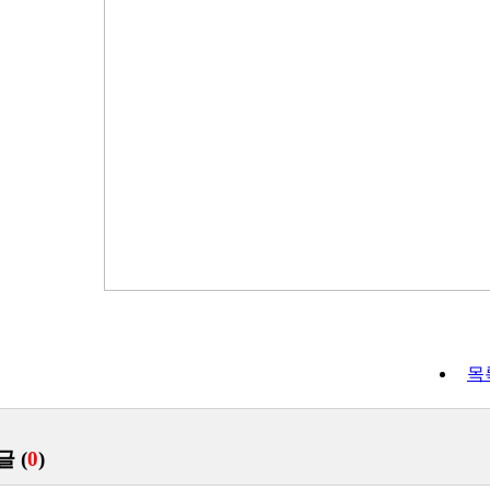
목
글 (
0
)