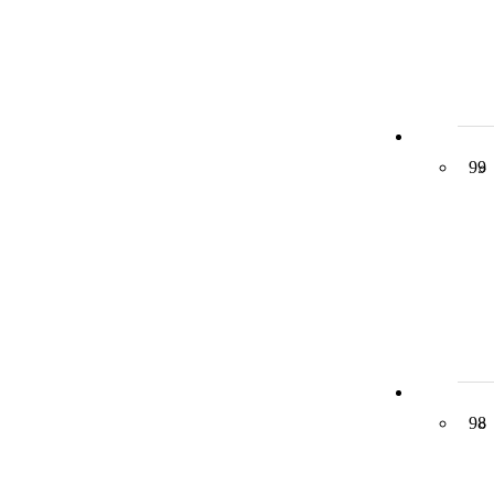
99
98