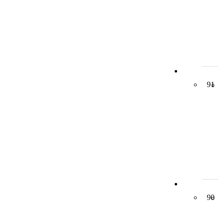
91
90