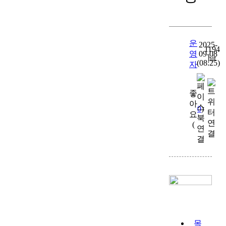
hit
(08:25)
자
0
)
(