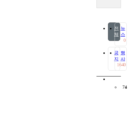
체
스
0
지
사
164
0
74