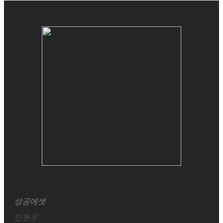
성공에셋
민현우