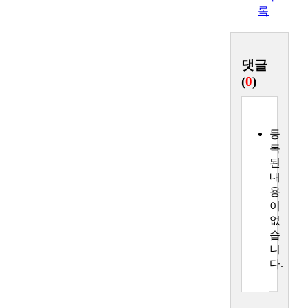
록
(
0
)
다.