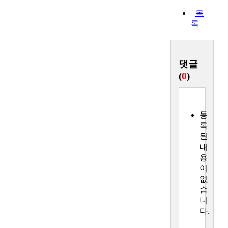
목
록
댓글
(
0
)
등
록
된
내
용
이
없
습
니
다.