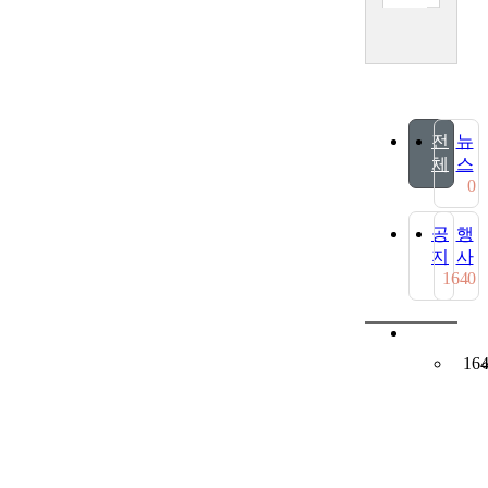
전
뉴
체
스
0
공
행
지
사
164
0
16