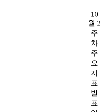
10
월 2
주
차
주
요
지
표
발
표