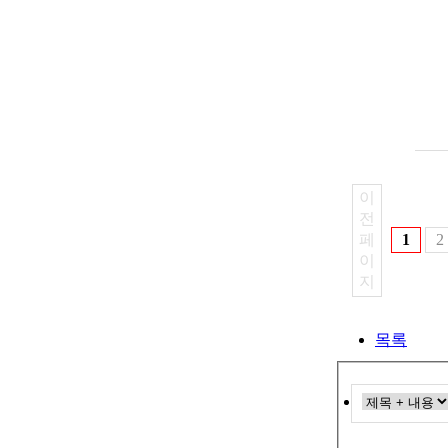
이
전
페
1
2
이
지
목록