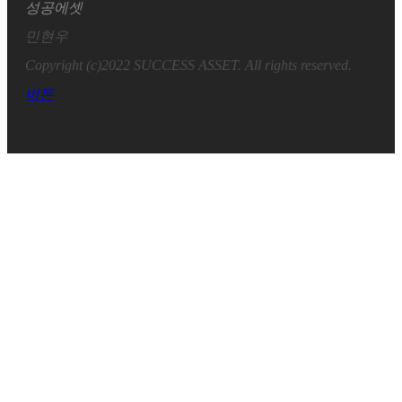
성공에셋
민현우
Copyright (c)2022 SUCCESS ASSET. All rights reserved.
버튼