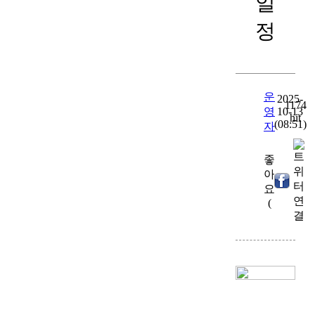
일
정
운
2025-
1174
영
10-13
hit
(08:51)
자
좋
아
0
)
요
(