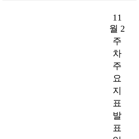
11
월 2
주
차
주
요
지
표
발
표