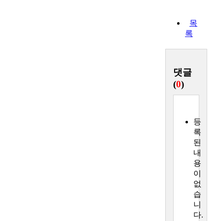
목
록
댓글
(
0
)
등
록
된
내
용
이
없
습
니
다.