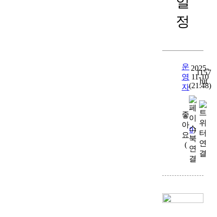
일
정
운
2025-
1157
영
11-10
hit
(21:48)
자
좋
아
0
)
요
(