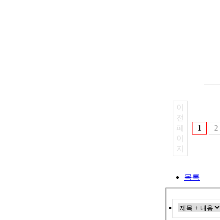
이
전
페
1
2
이
지
목록