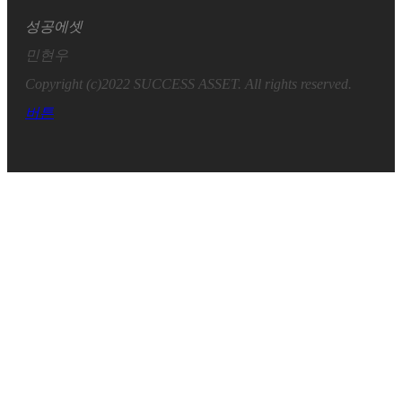
성공에셋
민현우
Copyright (c)2022 SUCCESS ASSET. All rights reserved.
버튼