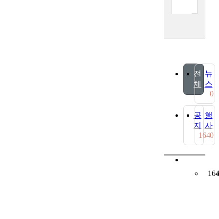
전
뉴
체
스
0
공
행
지
사
164
0
16