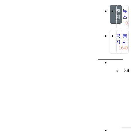
전
뉴
체
스
0
공
행
지
사
164
0
89