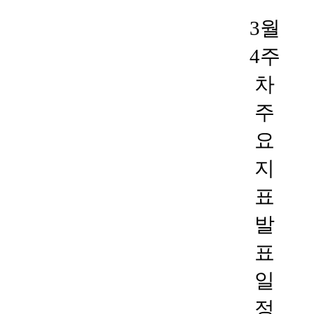
3월
4주
차
주
요
지
표
발
표
일
정