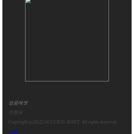
성공에셋
민현우
Copyright (c)2022 SUCCESS ASSET. All rights reserved.
버튼