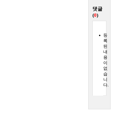
댓글
(
0
)
등
록
된
내
용
이
없
습
니
다.