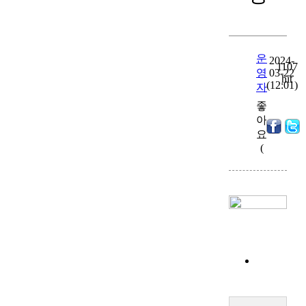
운
2024-
1107
영
03-22
hit
(12:01)
자
좋
아
0
)
요
(
목
록