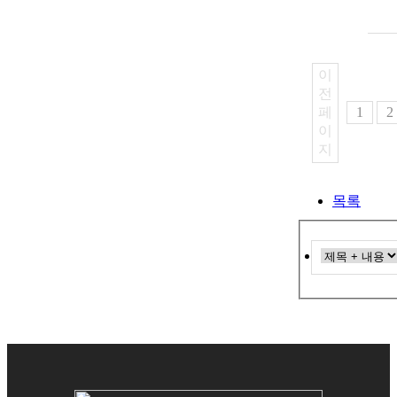
이
전
페
1
2
이
지
목록