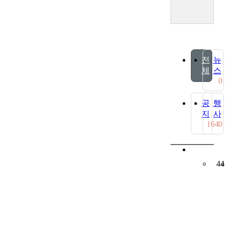
전
뉴
체
스
0
공
행
지
사
164
0
44