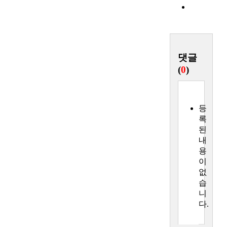
목
록
댓글
(
0
)
등
록
된
내
용
이
없
습
니
다.