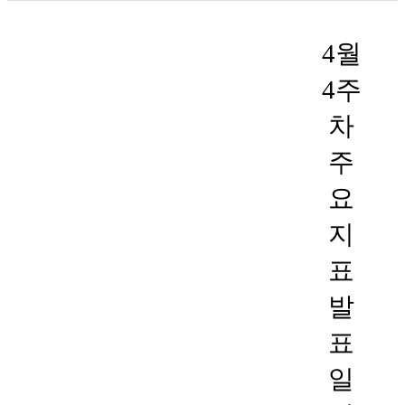
4월
4주
차
주
요
지
표
발
표
일