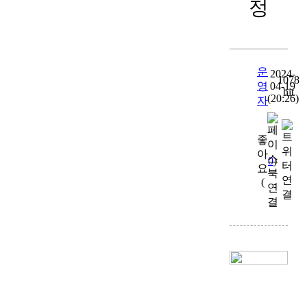
정
운
2024-
1078
영
04-19
hit
(20:26)
자
좋
아
0
)
요
(