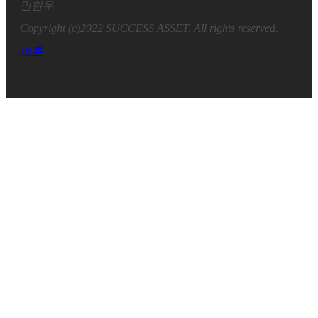
민현우
Copyright (c)2022 SUCCESS ASSET. All rights reserved.
버튼