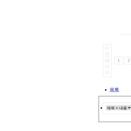
이
전
페
1
2
이
지
목록