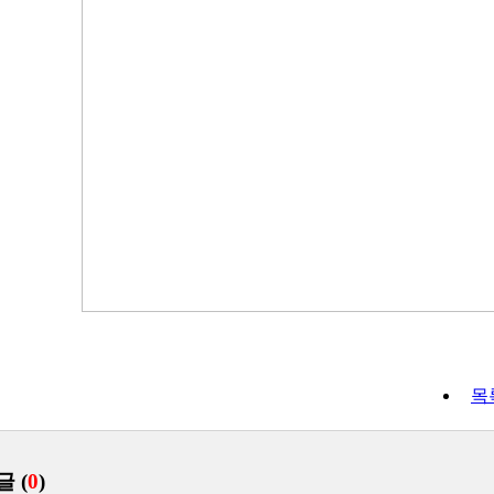
목
글 (
0
)