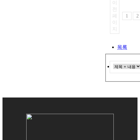
이
전
페
1
2
이
지
목록