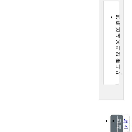
등
록
된
내
용
이
없
습
니
다.
전
뉴
체
스