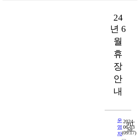
24
년 6
월
휴
장
안
내
운
2024-
911
영
06-03
hit
(09:17)
자