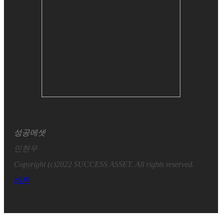
성공에셋
민현우
Copyright (c)2022 SUCCESS ASSET. All rights reserved.
버튼