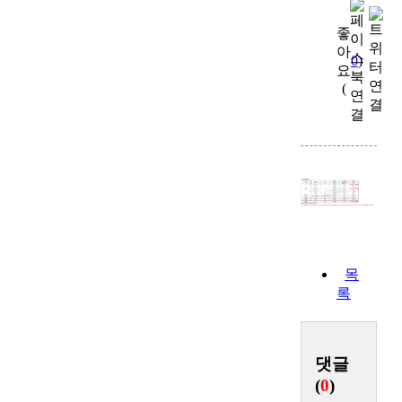
좋
아
0
)
요
(
목
록
댓글
(
0
)