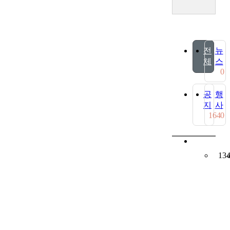
전
뉴
체
스
0
공
행
지
사
164
0
13