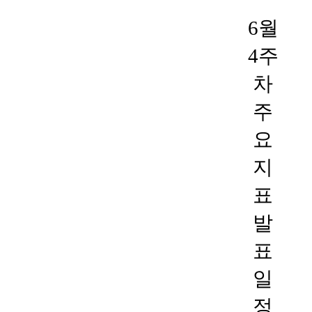
6월
4주
차
주
요
지
표
발
표
일
정