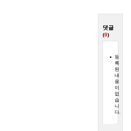
록
댓글
(
0
)
등
록
된
내
용
이
없
습
니
다.