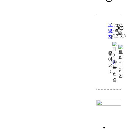
운
2024-
865
영
06-21
hit
(13:31)
자
좋
아
0
)
요
(
목