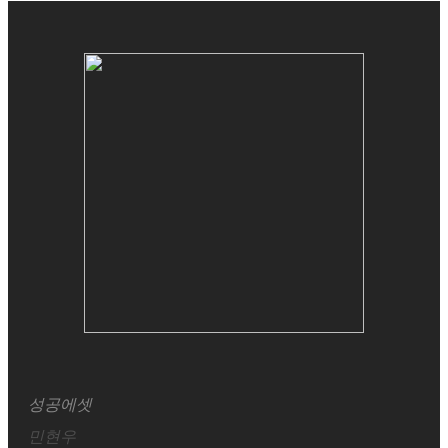
성공에셋
민현우