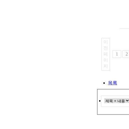
이
전
페
1
2
이
지
목록