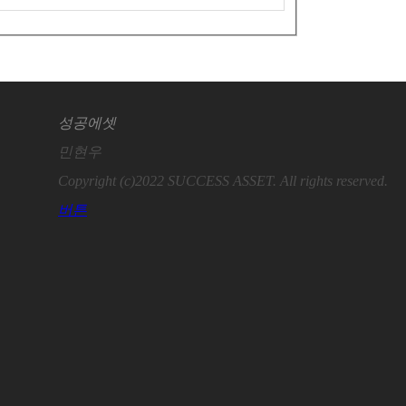
성공에셋
민현우
Copyright (c)2022 SUCCESS ASSET. All rights reserved.
버튼