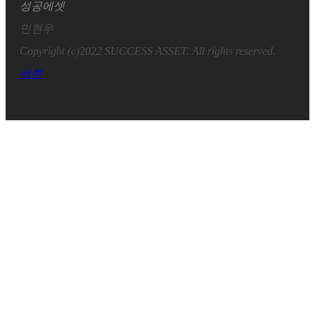
성공에셋
민현우
Copyright (c)2022 SUCCESS ASSET. All rights reserved.
버튼