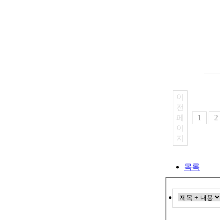
이
전
페
1
2
이
지
목록