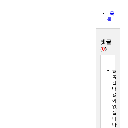
목
록
댓글
(
0
)
등
록
된
내
용
이
없
습
니
다.