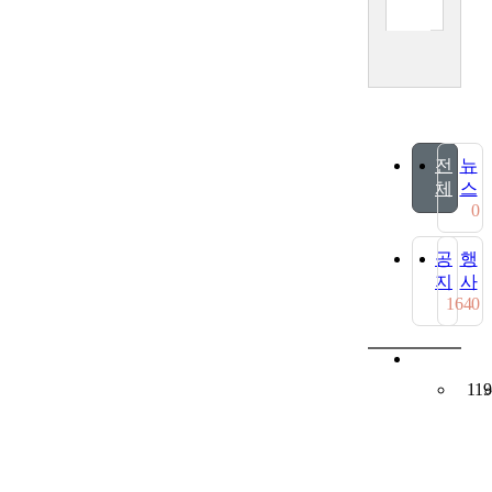
전
뉴
체
스
0
공
행
지
사
164
0
119