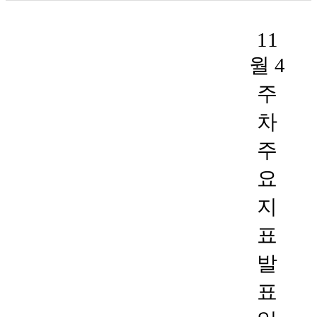
11
월 4
주
차
주
요
지
표
발
표