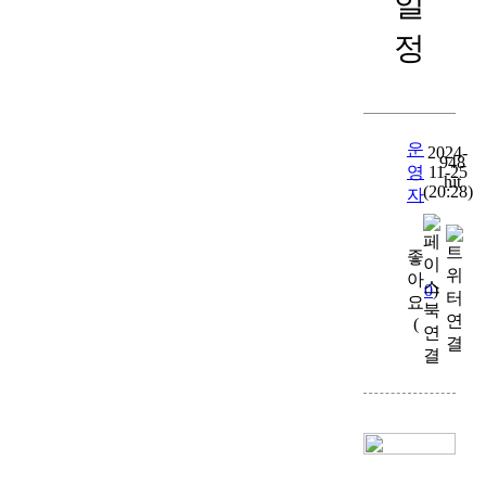
일
정
운
2024-
948
영
11-25
hit
(20:28)
자
좋
아
0
)
요
(