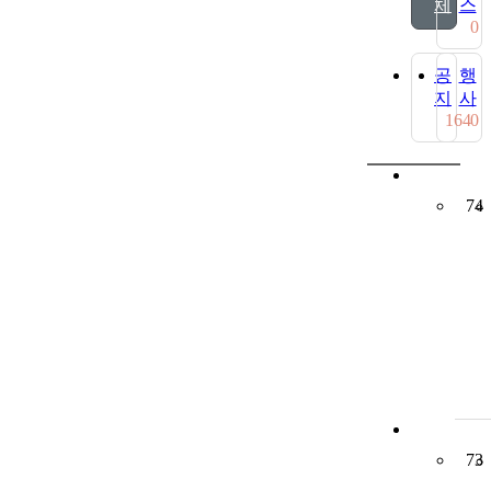
체
스
0
공
행
지
사
164
0
74
73