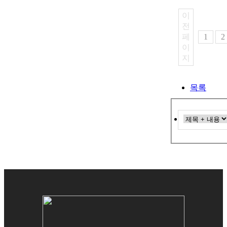
이
전
페
1
2
이
지
목록