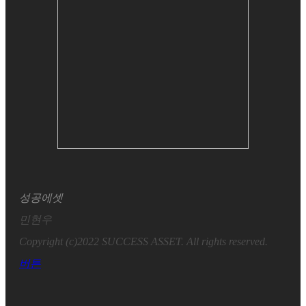
성공에셋
민현우
Copyright (c)2022 SUCCESS ASSET. All rights reserved.
버튼