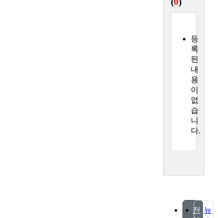
(
0
)
등
록
된
내
용
이
없
습
니
다.
전
뉴