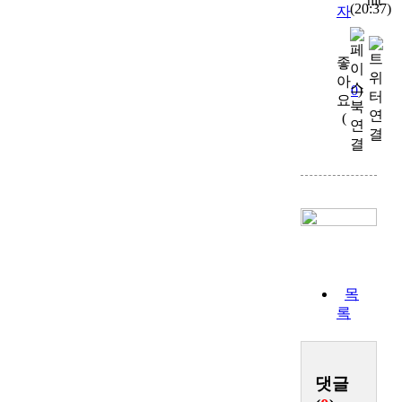
hit
(20:37)
자
좋
아
0
)
요
(
목
록
댓글