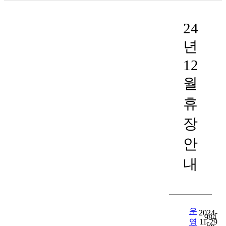
24
년
12
월
휴
장
안
내
운
2024-
984
영
11-29