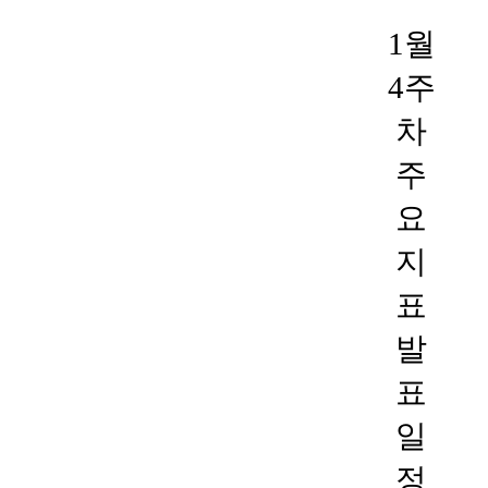
1월
4주
차
주
요
지
표
발
표
일
정