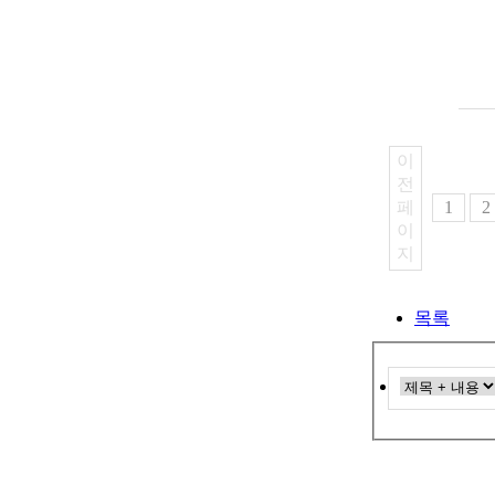
이
전
페
1
2
이
지
목록