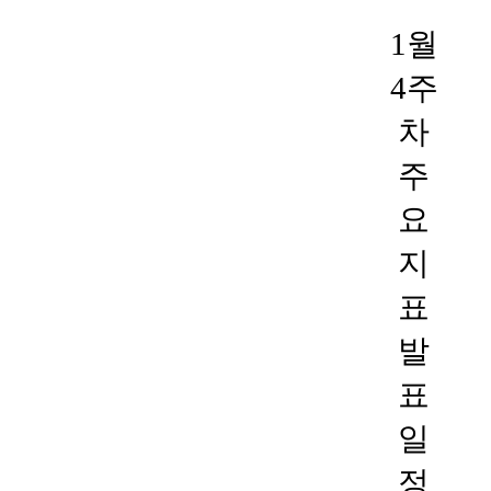
1월
4주
차
주
요
지
표
발
표
일
정