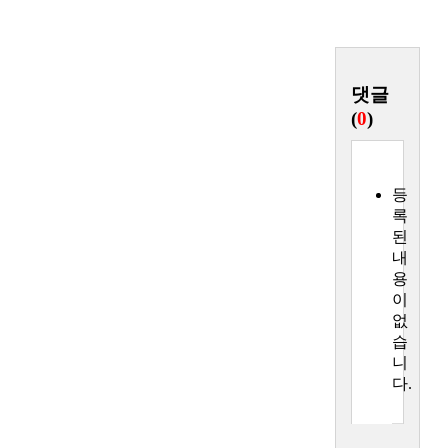
록
댓글
(
0
)
등
록
된
내
용
이
없
습
니
다.