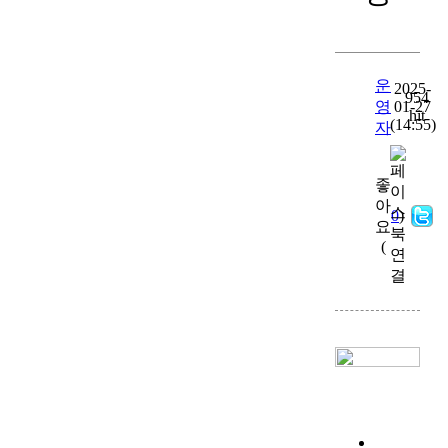
운
2025-
954
영
01-27
hit
(14:55)
자
좋
아
0
)
요
(
목