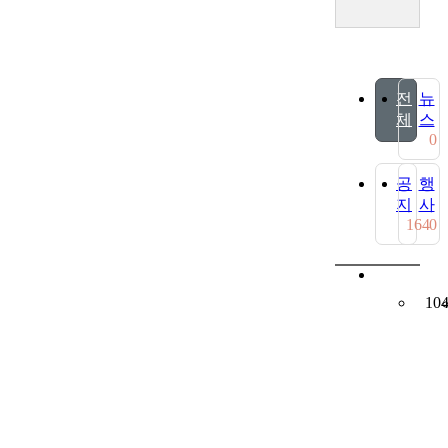
전
뉴
체
스
0
공
행
지
사
164
0
10