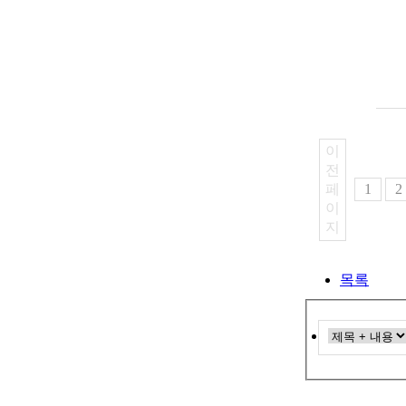
이
전
페
1
2
이
지
목록