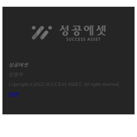
성공에셋
민현우
Copyright (c)2022 SUCCESS ASSET. All rights reserved.
버튼