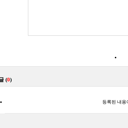
목
글 (
0
)
등록된 내용