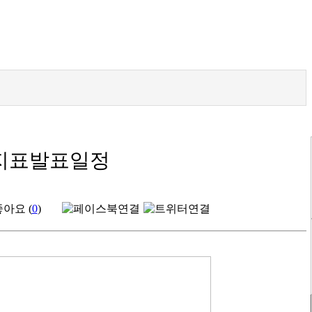
요지표발표일정
아요 (
0
)