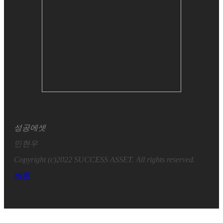
성공에셋
민현우
Copyright (c)2022 SUCCESS ASSET. All rights reserved.
버튼