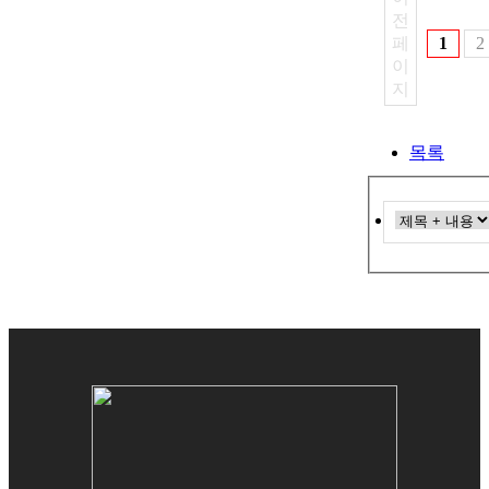
전
페
1
2
이
지
목록