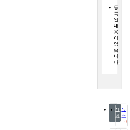
등
록
된
내
용
이
없
습
니
다.
전
뉴
체
스
0