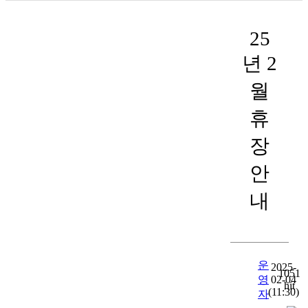
25
년 2
월
휴
장
안
내
운
2025-
1051
영
02-04
hit
(11:30)
자