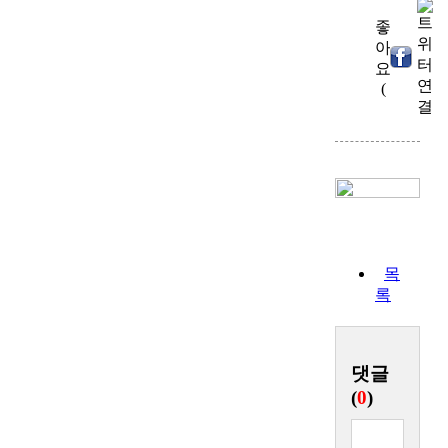
좋
아
0
)
요
(
목
록
댓글
(
0
)