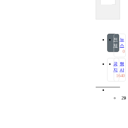
전
뉴
체
스
0
공
행
지
사
164
0
29