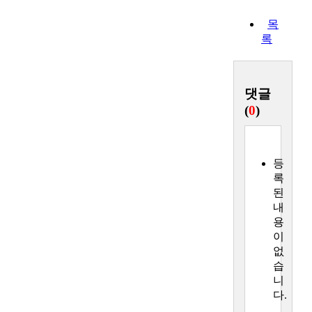
목
록
댓글
(
0
)
등
록
된
내
용
이
없
습
니
다.