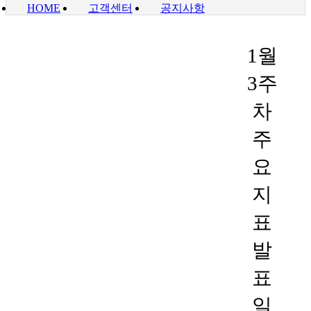
HOME
고객센터
공지사항
1월
3주
차
주
요
지
표
발
표
일