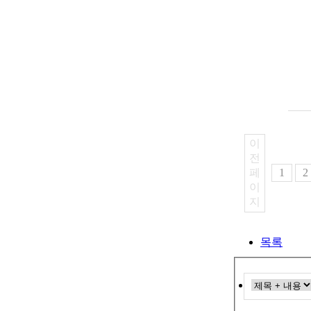
이
전
페
1
2
이
지
목록