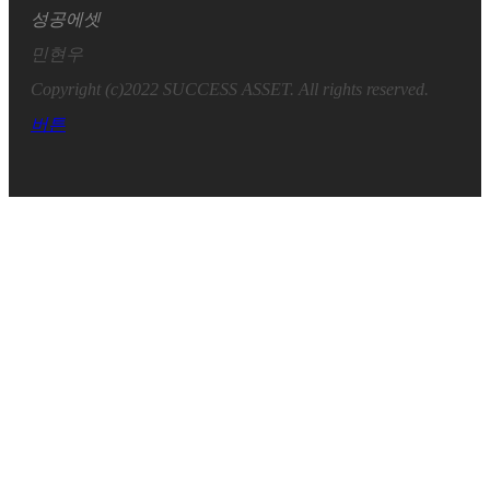
성공에셋
민현우
Copyright (c)2022 SUCCESS ASSET. All rights reserved.
버튼