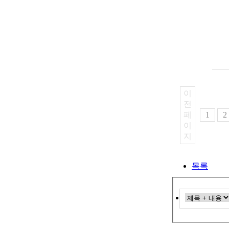
이
전
페
1
2
이
지
목록