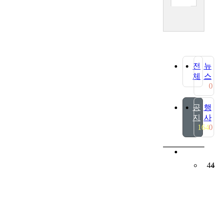
전
뉴
체
스
0
공
행
지
사
164
0
44