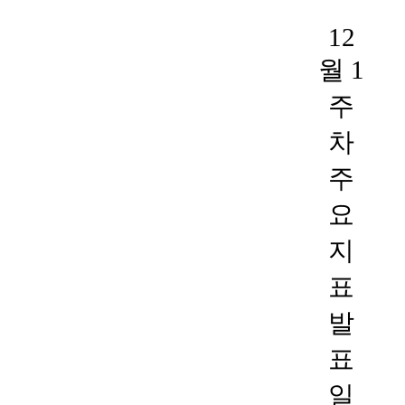
12
월 1
주
차
주
요
지
표
발
표
일