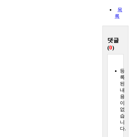
목
록
댓글
(
0
)
등
록
된
내
용
이
없
습
니
다.