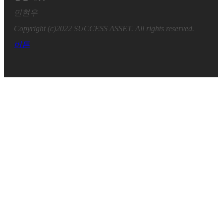
민현우
Copyright (c)2022 SUCCESS ASSET. All rights reserved.
버튼