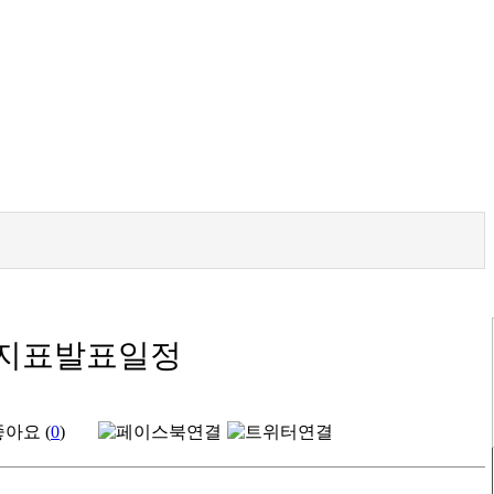
요지표발표일정
좋아요 (
0
)