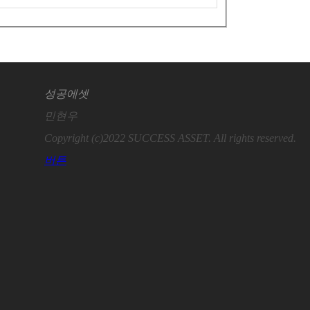
성공에셋
민현우
Copyright (c)2022 SUCCESS ASSET. All rights reserved.
버튼