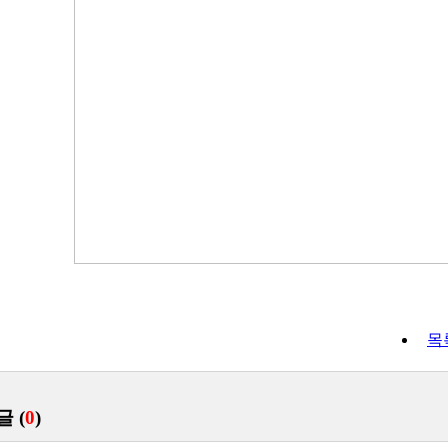
목
글 (
0
)