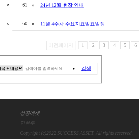
61
24년 12월 휴장 안내
60
11월 4주차 주요지표발표일정
이전페이지
1
2
3
4
5
6
검색
성공에셋
민현우
Copyright (c)2022 SUCCESS ASSET. All rights reserved.