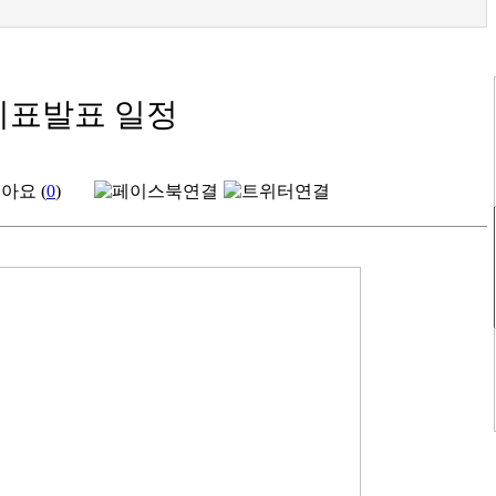
지표발표 일정
아요 (
0
)