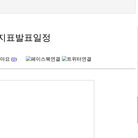
요지표발표일정
아요 (
0
)