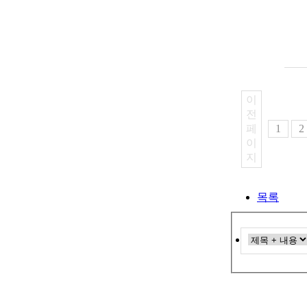
이
전
페
1
2
이
지
목록