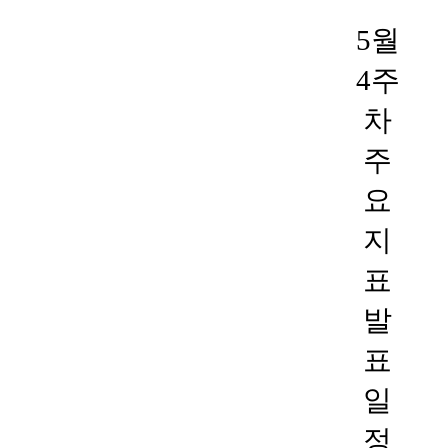
5월
4주
차
주
요
지
표
발
표
일
정