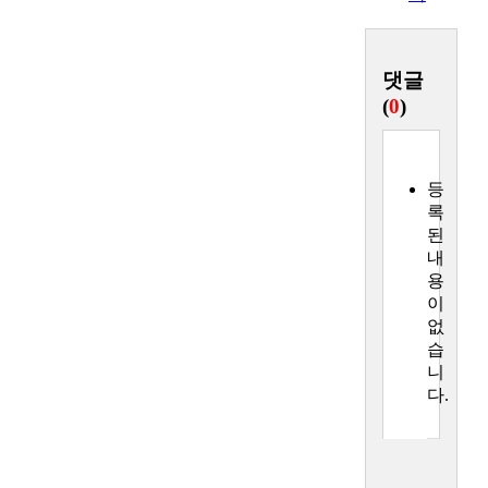
댓글
(
0
)
등
록
된
내
용
이
없
습
니
다.