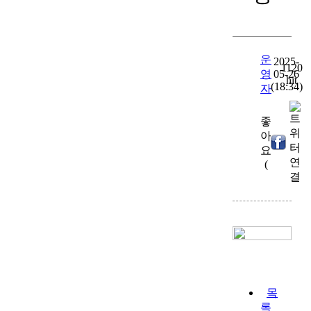
운
2025-
1120
영
05-26
hit
(18:34)
자
좋
아
0
)
요
(
목
록