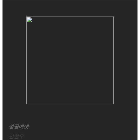
성공에셋
민현우