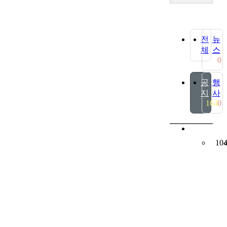
전
뉴
체
스
0
공
행
지
사
164
0
10