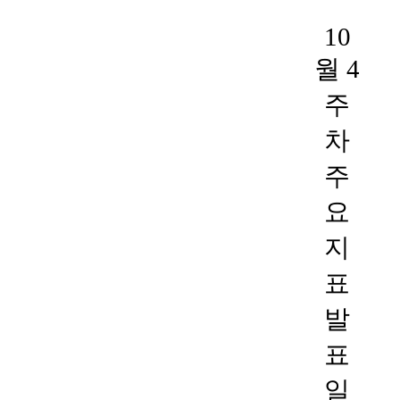
10
월 4
주
차
주
요
지
표
발
표
일