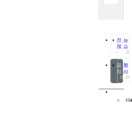
전
뉴
체
스
0
공
행
지
사
164
0
10