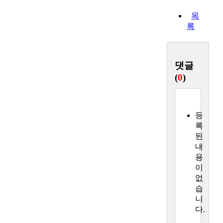
목
록
댓글
(
0
)
등
록
된
내
용
이
없
습
니
다.