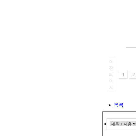
이
전
페
1
2
이
지
목록