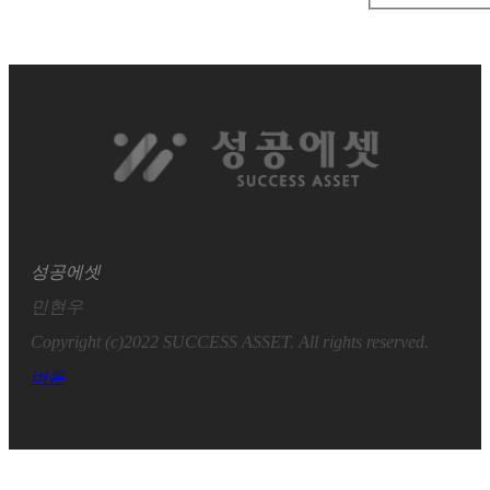
성공에셋
민현우
Copyright (c)2022 SUCCESS ASSET. All rights reserved.
버튼