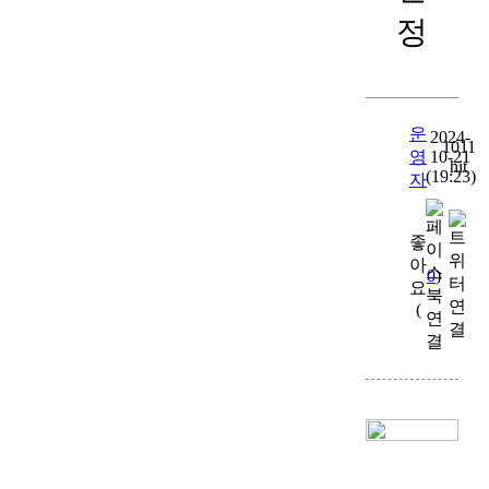
정
운
2024-
1011
영
10-21
hit
(19:23)
자
좋
아
0
)
요
(