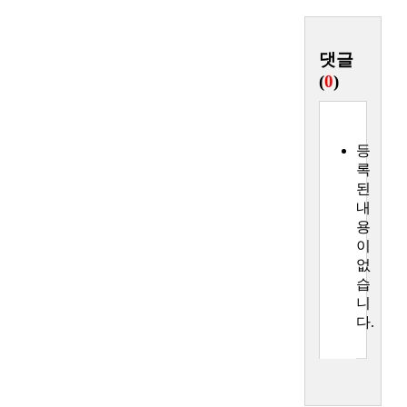
댓글
(
0
)
등
록
된
내
용
이
없
습
니
다.