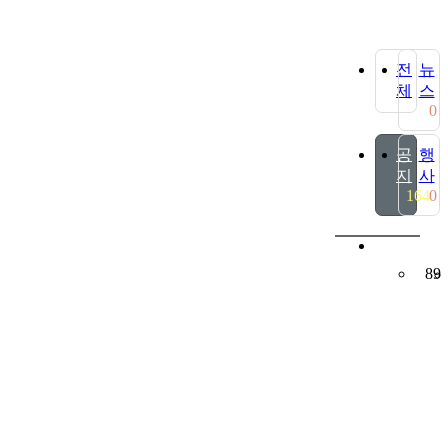
전
뉴
체
스
0
공
행
지
사
164
0
89