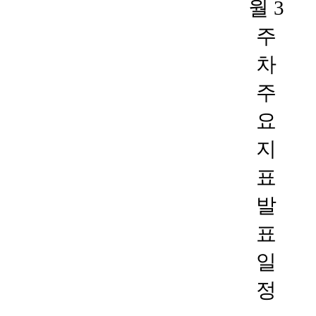
월 3
주
차
주
요
지
표
발
표
일
정