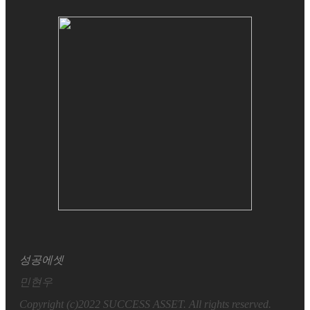
성공에셋
민현우
Copyright (c)2022 SUCCESS ASSET. All rights reserved.