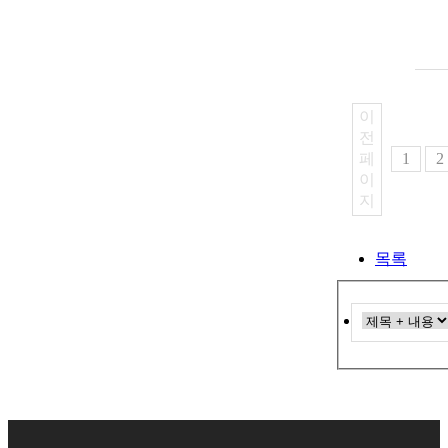
이
전
페
1
2
이
지
목록