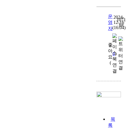
운
2024-
1071
영
12-16
hit
(16:04)
자
좋
아
0
)
요
(
목
록