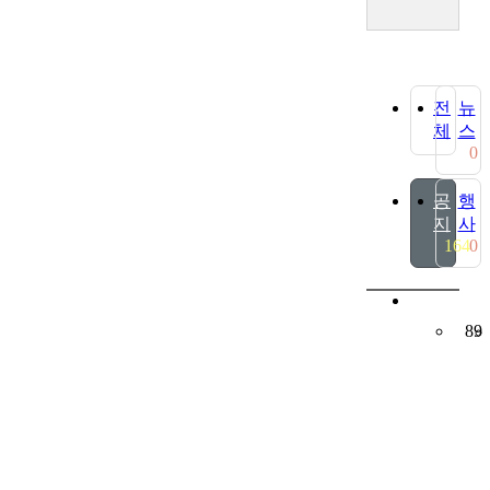
체
스
0
지
사
164
0
89