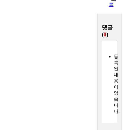
록
(
0
)
다.