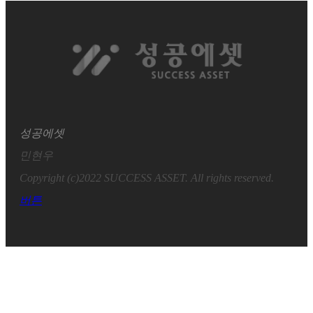
성공에셋
민현우
Copyright (c)2022 SUCCESS ASSET. All rights reserved.
버튼