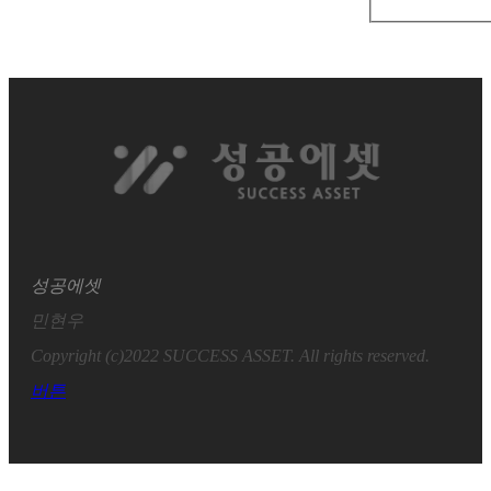
성공에셋
민현우
Copyright (c)2022 SUCCESS ASSET. All rights reserved.
버튼