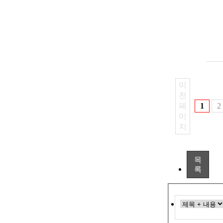
이
전
페
1
2
이
지
목
록