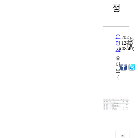
정
운
2025-
1264
영
12-08
hit
(08:40)
자
좋
아
0
)
요
(
목