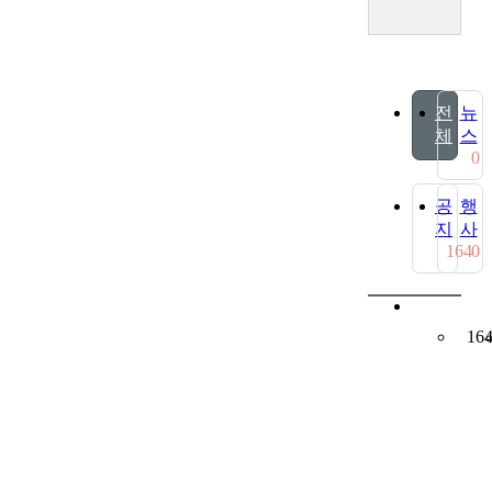
전
뉴
체
스
0
공
행
지
사
164
0
16