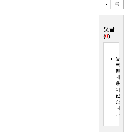
록
댓글
(
0
)
등
록
된
내
용
이
없
습
니
다.