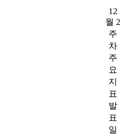
12
월 2
주
차
주
요
지
표
발
표
일