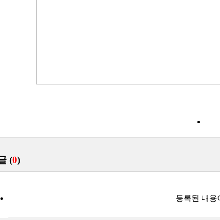
목
글 (
0
)
등록된 내용