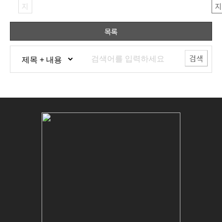
지
지
목록
검색