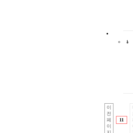
1
이
전
페
11
이
지