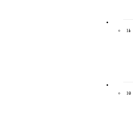
11
10