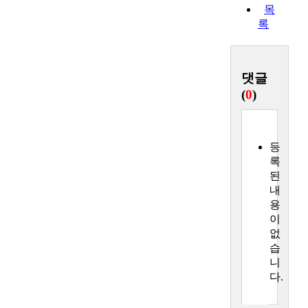
목
록
댓글
(
0
)
등
록
된
내
용
이
없
습
니
다.