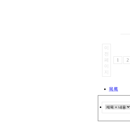
이
전
페
1
2
이
지
목록