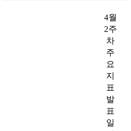
4월
2주
차
주
요
지
표
발
표
일