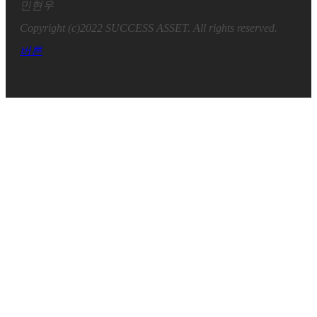
민현우
Copyright (c)2022 SUCCESS ASSET. All rights reserved.
버튼