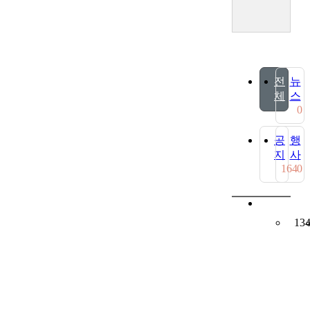
전
뉴
체
스
0
공
행
지
사
164
0
13