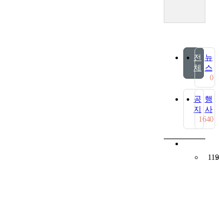
전
뉴
체
스
0
공
행
지
사
164
0
119