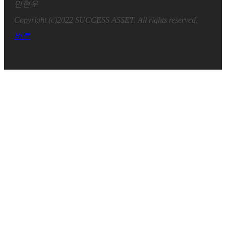
민현우
Copyright (c)2022 SUCCESS ASSET. All rights reserved.
버튼