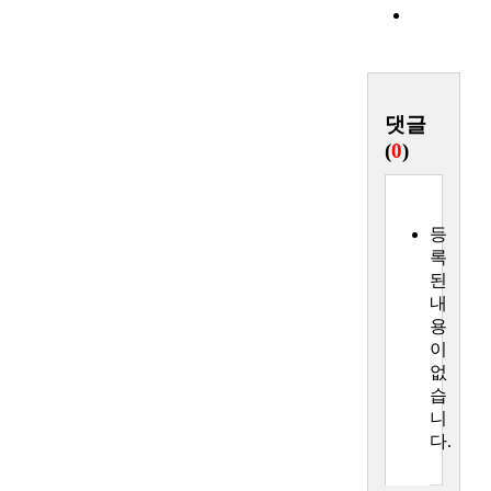
목
록
댓글
(
0
)
등
록
된
내
용
이
없
습
니
다.