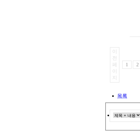
이
전
페
1
2
이
지
목록