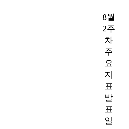
8월
2주
차
주
요
지
표
발
표
일