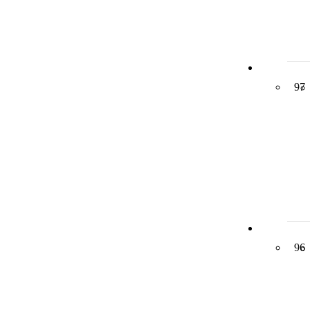
97
96