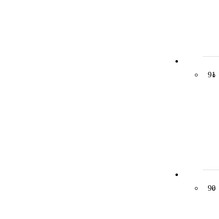
91
90