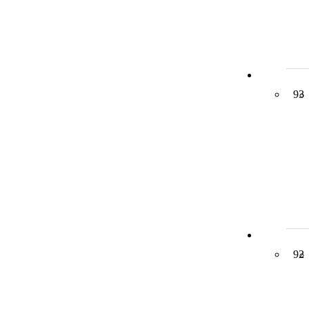
93
92