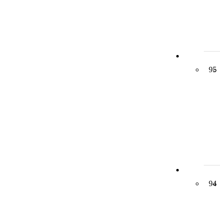
95
94