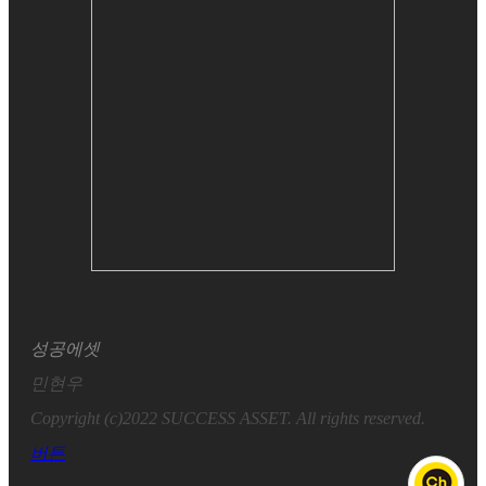
성공에셋
민현우
Copyright (c)2022 SUCCESS ASSET. All rights reserved.
버튼