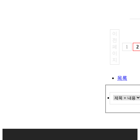
이
전
페
1
2
이
지
목록