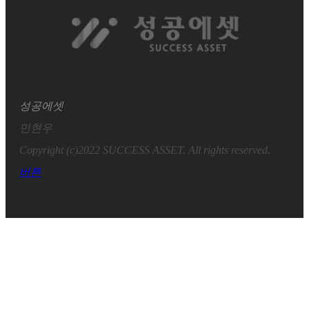
성공에셋
민현우
Copyright (c)2022 SUCCESS ASSET. All rights reserved.
버튼