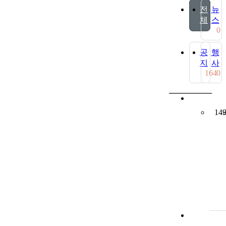
전
뉴
체
스
0
공
행
지
사
164
0
14