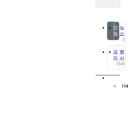
전
뉴
체
스
0
공
행
지
사
164
0
16