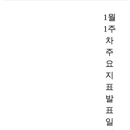
1월
1주
차
주
요
지
표
발
표
일