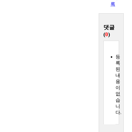
록
댓글
(
0
)
등
록
된
내
용
이
없
습
니
다.