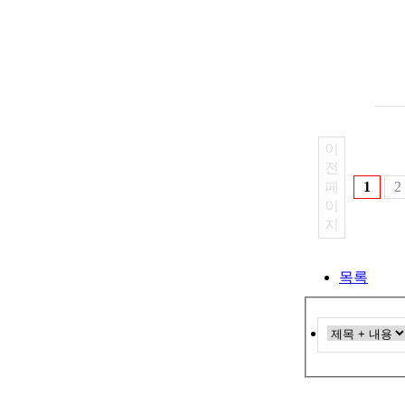
이
전
페
1
2
이
지
목록