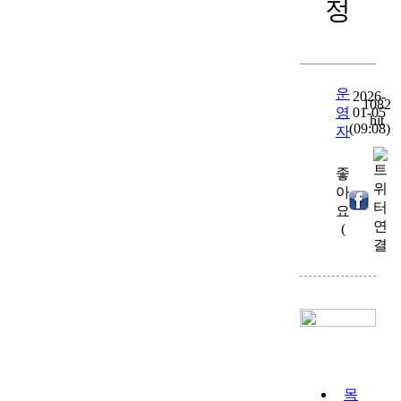
정
운
2026-
1082
영
01-05
hit
(09:08)
자
좋
아
0
)
요
(
목