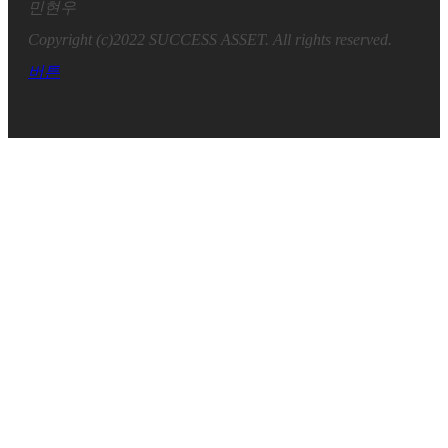
민현우
Copyright (c)2022 SUCCESS ASSET. All rights reserved.
버튼